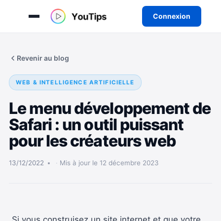
Connexion
Aller
au
Revenir au blog
contenu
WEB & INTELLIGENCE ARTIFICIELLE
Le menu développement de
Safari : un outil puissant
pour les créateurs web
13/12/2022
Mis à jour le 12 décembre 2023
Si vous construisez un site internet et que votre