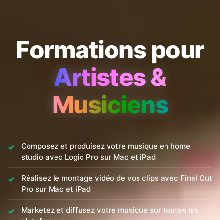
F
o
r
m
a
t
i
o
n
s
p
o
u
r
A
r
t
i
s
t
e
s
&
M
u
s
i
c
i
e
n
s
Composez et produisez votre musique en home
studio avec Logic Pro sur Mac et iPad
Réalisez le montage vidéo de vos clips avec Final Cut
Pro sur Mac et iPad
Marketez et diffusez votre musique sur toutes les