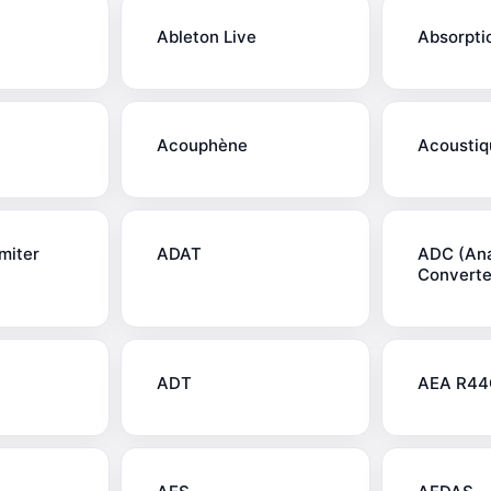
Ableton Live
Absorpti
Acouphène
Acoustiq
miter
ADAT
ADC (Ana
Converte
ADT
AEA R44