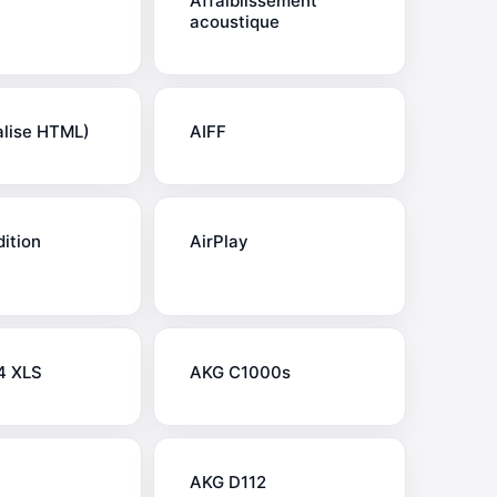
Affaiblissement
acoustique
alise HTML)
AIFF
dition
AirPlay
4 XLS
AKG C1000s
AKG D112