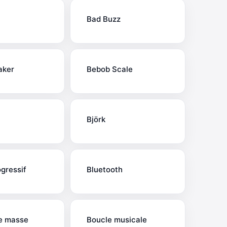
Bad Buzz
aker
Bebob Scale
Björk
gressif
Bluetooth
e masse
Boucle musicale