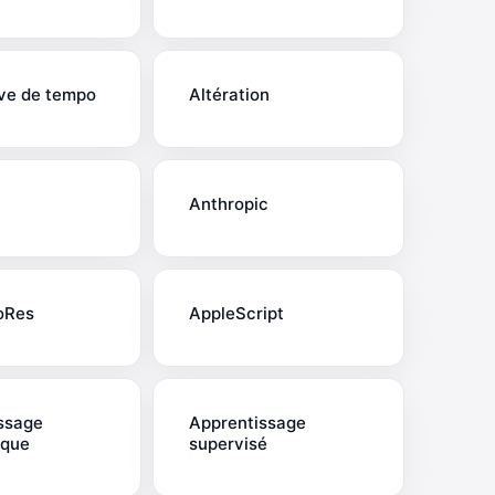
ive de tempo
Altération
Anthropic
oRes
AppleScript
ssage
Apprentissage
ique
supervisé