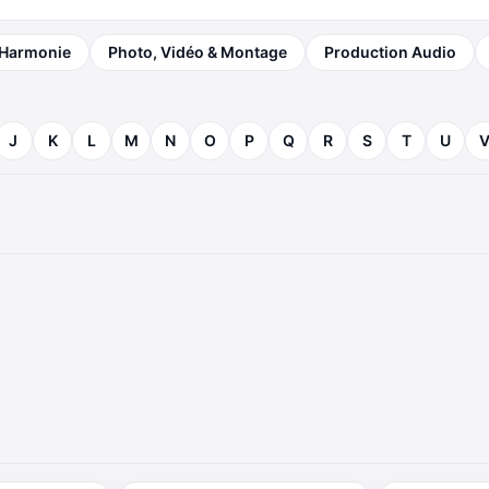
 Harmonie
Photo, Vidéo & Montage
Production Audio
J
K
L
M
N
O
P
Q
R
S
T
U