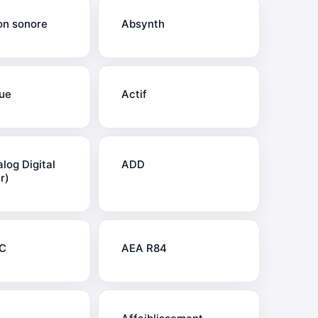
on sonore
Absynth
ue
Actif
log Digital
ADD
r)
C
AEA R84