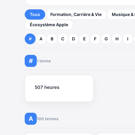
Tous
Formation, Carrière & Vie
Musique &
Écosystème Apple
#
A
B
C
D
E
F
G
H
I
#
1 terme
507 heures
A
100 termes