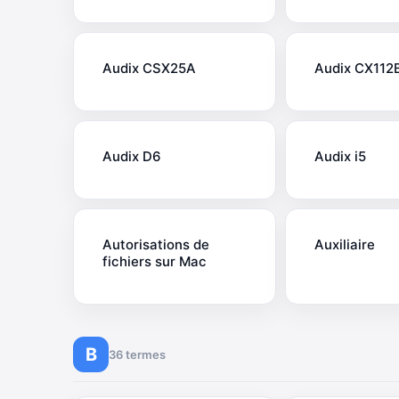
Audix CSX25A
Audix CX112
Audix D6
Audix i5
Autorisations de
Auxiliaire
fichiers sur Mac
B
36 termes