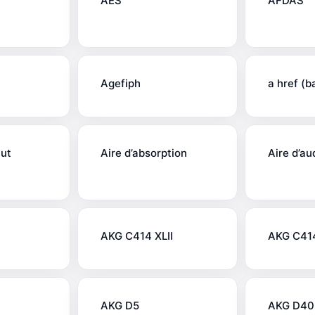
AES
AFDAS
Agefiph
a href (b
aut
Aire d’absorption
Aire d’au
AKG C414 XLII
AKG C41
B
AKG D5
AKG D40