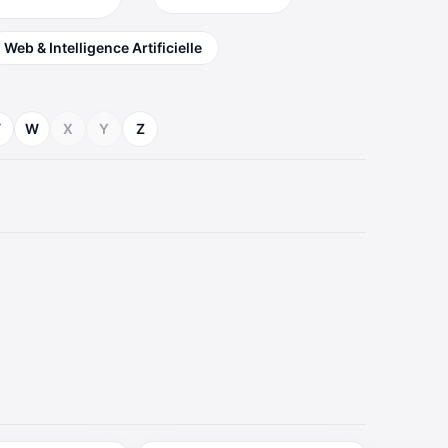
Web & Intelligence Artificielle
V
W
X
Y
Z