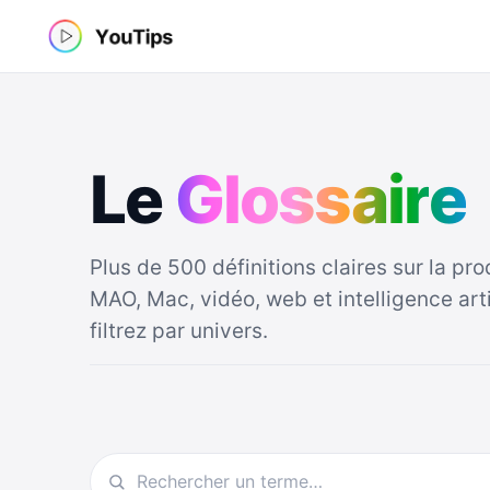
Aller
au
contenu
Le
G
l
o
s
s
a
i
r
e
Plus de 500 définitions claires sur la prod
MAO, Mac, vidéo, web et intelligence art
filtrez par univers.