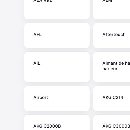
AEA R92
AEM
AFL
Aftertouch
AIL
Aimant de h
parleur
Airport
AKG C214
AKG C2000B
AKG C3000