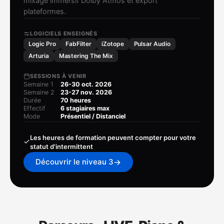
mixage immersif Dolby Atmos et export
plateformes.
LOGICIELS ENSEIGNÉS
Logic Pro
FabFilter
iZotope
Pulsar Audio
Arturia
Mastering The Mix
SESSIONS À VENIR
Semaine 1
26-30 oct. 2026
Semaine 2
23-27 nov. 2026
Durée
70 heures
Effectif
6 stagiaires max
Mode
Présentiel / Distanciel
Les heures de formation peuvent compter pour votre
statut d'intermittent
→
Découvrir le niveau 3