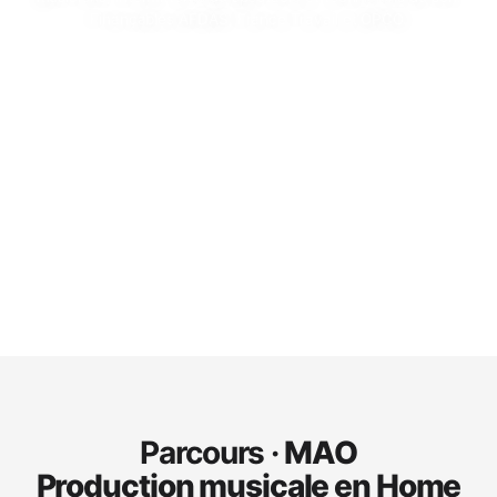
Finançables AFDAS, France Travail et OPCO.
Qualiopi
Depuis 2008
Centre certifié
N° 82380429338
6 max
100% AFDAS
Stagiaires par session
Finançables
Parcours ·
MAO
Production musicale en Home