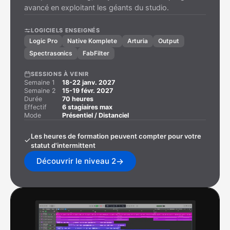
avancé en exploitant les géants du studio.
LOGICIELS ENSEIGNÉS
Logic Pro
Native Komplete
Arturia
Output
Spectrasonics
FabFilter
SESSIONS À VENIR
Semaine 1
18-22 janv. 2027
Semaine 2
15-19 févr. 2027
Durée
70 heures
Effectif
6 stagiaires max
Mode
Présentiel / Distanciel
Les heures de formation peuvent compter pour votre
statut d'intermittent
→
Découvrir le niveau 2