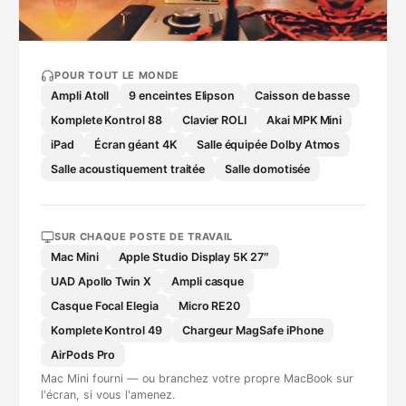
POUR TOUT LE MONDE
Ampli Atoll
9 enceintes Elipson
Caisson de basse
Komplete Kontrol 88
Clavier ROLI
Akai MPK Mini
iPad
Écran géant 4K
Salle équipée Dolby Atmos
Salle acoustiquement traitée
Salle domotisée
SUR CHAQUE POSTE DE TRAVAIL
Mac Mini
Apple Studio Display 5K 27″
UAD Apollo Twin X
Ampli casque
Casque Focal Elegia
Micro RE20
Komplete Kontrol 49
Chargeur MagSafe iPhone
AirPods Pro
Mac Mini fourni — ou branchez votre propre MacBook sur
l'écran, si vous l'amenez.