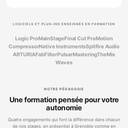
LOGICIELS ET PLUG-INS ENSEIGNÉS EN FORMATION
Logic Pro
MainStage
Final Cut Pro
Motion
Compressor
Native Instruments
Spitfire Audio
ARTURIA
FabFilter
Pulsar
MasteringTheMix
Waves
NOTRE PÉDAGOGIE
Une formation pensée pour votre
autonomie
Quatre engagements qui font la différence dans chacun
de nos stages, en présentiel à Grenoble comme en