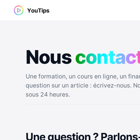
Aller
au
contenu
Nous
c
o
n
t
a
c
Une formation, un cours en ligne, un fin
question sur un article : écrivez-nous. 
sous 24 heures.
Une question ? Parlons