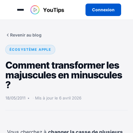
Connexion
Aller
au
Revenir au blog
contenu
ÉCOSYSTÈME APPLE
Comment transformer les
majuscules en minuscules
?
18/05/2011
Mis à jour le 6 avril 2026
Vous cherchez à
changer la casse de plusieurs