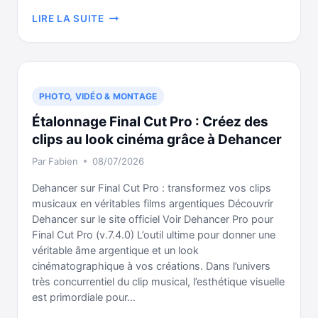
L’APP
LIRE LA SUITE
SPITFIRE
AUDIO
EST-
ELLE
TOUJOURS
PHOTO, VIDÉO & MONTAGE
UTILE
Étalonnage Final Cut Pro : Créez des
AVEC
SPLICE
clips au look cinéma grâce à Dehancer
?
Par
Fabien
08/07/2026
(TUTO
LOGIC
Dehancer sur Final Cut Pro : transformez vos clips
PRO)
musicaux en véritables films argentiques Découvrir
Dehancer sur le site officiel Voir Dehancer Pro pour
Final Cut Pro (v.7.4.0) L’outil ultime pour donner une
véritable âme argentique et un look
cinématographique à vos créations. Dans l’univers
très concurrentiel du clip musical, l’esthétique visuelle
est primordiale pour…