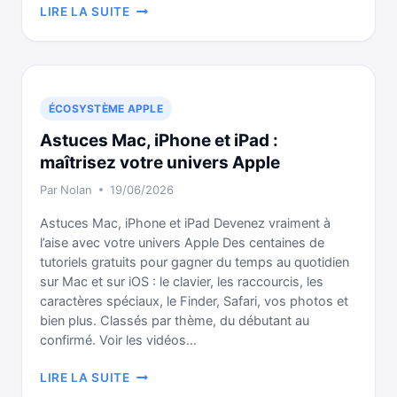
ÉTALONNAGE
LIRE LA SUITE
FINAL
CUT
PRO
:
CRÉEZ
ÉCOSYSTÈME APPLE
DES
Astuces Mac, iPhone et iPad :
CLIPS
AU
maîtrisez votre univers Apple
LOOK
Par
Nolan
19/06/2026
CINÉMA
GRÂCE
Astuces Mac, iPhone et iPad Devenez vraiment à
À
l’aise avec votre univers Apple Des centaines de
DEHANCER
tutoriels gratuits pour gagner du temps au quotidien
sur Mac et sur iOS : le clavier, les raccourcis, les
caractères spéciaux, le Finder, Safari, vos photos et
bien plus. Classés par thème, du débutant au
confirmé. Voir les vidéos…
ASTUCES
LIRE LA SUITE
MAC,