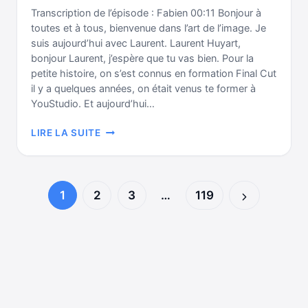
Transcription de l’épisode : Fabien 00:11 Bonjour à
toutes et à tous, bienvenue dans l’art de l’image. Je
suis aujourd’hui avec Laurent. Laurent Huyart,
bonjour Laurent, j’espère que tu vas bien. Pour la
petite histoire, on s’est connus en formation Final Cut
il y a quelques années, on était venus te former à
YouStudio. Et aujourd’hui…
LE
LIRE LA SUITE
CINÉMA
D’HIER,
D’AUJOURD’HUI
ET
Navigation
1
2
3
…
119
DE
Page
DEMAIN
de
AVEC
suivante
LAURENT
page
HUYART