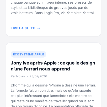
chaque banque son mixeur interne, ses presets de
style et sa bibliothèque de grooves joués par de
vrais batteurs. Dans Logic Pro, via Komplete Kontrol,
…
BANQUES
LIRE LA SUITE
ABBEY
ROAD
DANS
LOGIC
PRO
ÉCOSYSTÈME APPLE
:
Jony Ive après Apple : ce que le design
5
FAÇONS
d’une Ferrari nous apprend
DE
Par
Nolan
23/07/2026
LES
UTILISER
L’homme qui a dessiné l’iPhone a dessiné une Ferrari.
La formule fait un bon titre, mais ce qu’elle raconte
est plus intéressant que l’anecdote : elle montre ce
qui reste d’une manière de travailler quand on la sort
de son terrain d’origine. La présentation officielle de