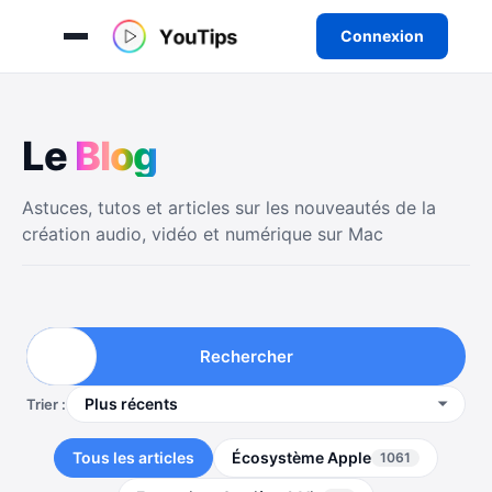
Connexion
Aller
au
Le
B
l
o
g
contenu
Astuces, tutos et articles sur les nouveautés de la
création audio, vidéo et numérique sur Mac
Rechercher
Trier :
Tous les articles
Écosystème Apple
1061