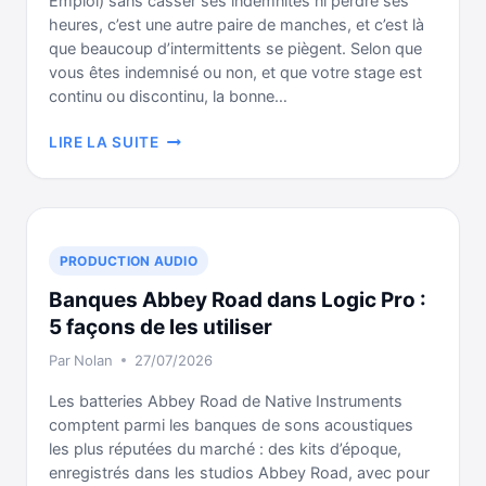
Emploi) sans casser ses indemnités ni perdre ses
heures, c’est une autre paire de manches, et c’est là
que beaucoup d’intermittents se piègent. Selon que
vous êtes indemnisé ou non, et que votre stage est
continu ou discontinu, la bonne…
COMMENT
LIRE LA SUITE
DÉCLARER
UNE
FORMATION
QUAND
ON
PRODUCTION AUDIO
EST
Banques Abbey Road dans Logic Pro :
INTERMITTENT
DU
5 façons de les utiliser
SPECTACLE
Par
Nolan
27/07/2026
?
Les batteries Abbey Road de Native Instruments
comptent parmi les banques de sons acoustiques
les plus réputées du marché : des kits d’époque,
enregistrés dans les studios Abbey Road, avec pour