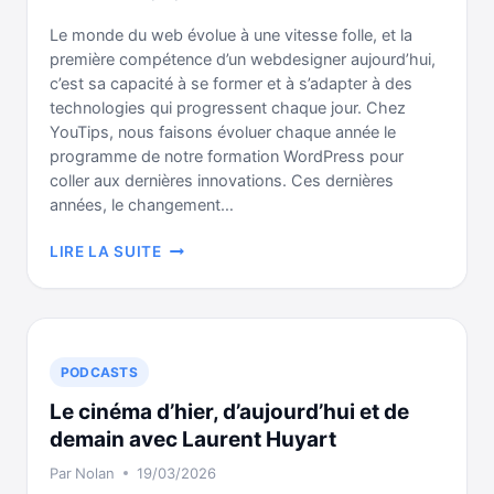
Le monde du web évolue à une vitesse folle, et la
première compétence d’un webdesigner aujourd’hui,
c’est sa capacité à se former et à s’adapter à des
technologies qui progressent chaque jour. Chez
YouTips, nous faisons évoluer chaque année le
programme de notre formation WordPress pour
coller aux dernières innovations. Ces dernières
années, le changement…
DEVENIR
LIRE LA SUITE
WEBDESIGNER
FREELANCE
EN
2026
:
PODCASTS
LE
Le cinéma d’hier, d’aujourd’hui et de
GUIDE
demain avec Laurent Huyart
Par
Nolan
19/03/2026