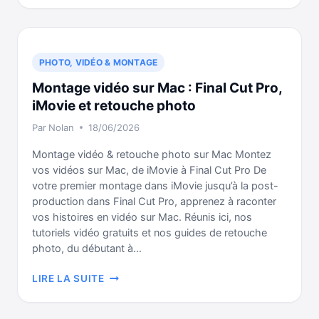
IPHONE
ET
IPAD
:
PHOTO, VIDÉO & MONTAGE
MAÎTRISEZ
Montage vidéo sur Mac : Final Cut Pro,
VOTRE
UNIVERS
iMovie et retouche photo
APPLE
Par
Nolan
18/06/2026
Montage vidéo & retouche photo sur Mac Montez
vos vidéos sur Mac, de iMovie à Final Cut Pro De
votre premier montage dans iMovie jusqu’à la post-
production dans Final Cut Pro, apprenez à raconter
vos histoires en vidéo sur Mac. Réunis ici, nos
tutoriels vidéo gratuits et nos guides de retouche
photo, du débutant à…
MONTAGE
LIRE LA SUITE
VIDÉO
SUR