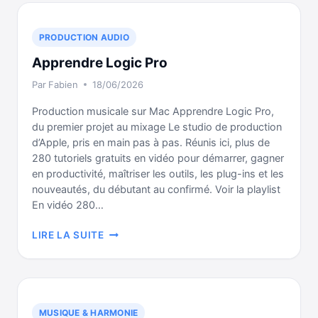
MAC
:
FINAL
PRODUCTION AUDIO
CUT
Apprendre Logic Pro
PRO,
IMOVIE
Par
Fabien
18/06/2026
ET
RETOUCHE
Production musicale sur Mac Apprendre Logic Pro,
PHOTO
du premier projet au mixage Le studio de production
d’Apple, pris en main pas à pas. Réunis ici, plus de
280 tutoriels gratuits en vidéo pour démarrer, gagner
en productivité, maîtriser les outils, les plug-ins et les
nouveautés, du débutant au confirmé. Voir la playlist
En vidéo 280…
APPRENDRE
LIRE LA SUITE
LOGIC
PRO
MUSIQUE & HARMONIE