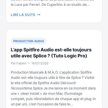
la Luce par Ferrari. De Cupertino à un studio de…
JONY
LIRE LA SUITE
IVE
APRÈS
APPLE
:
CE
PRODUCTION AUDIO
QUE
L’app Spitfire Audio est-elle toujours
LE
DESIGN
utile avec Splice ? (Tuto Logic Pro)
D’UNE
Par
Fabien
16/07/2026
FERRARI
NOUS
Production Musicale & M.A.O. L’application Spitfire
APPREND
Audio est-elle toujours utile à l’ère de Splice ? Visiter
le site officiel de Spitfire Audio Découvrir
l’écosystème Splice Je me lance en ce moment dans
une « clean install » de mon Mac (formatage
complet, puis réinstallation de chaque app et plug-in
un par un), c’est l’occasion de faire le…