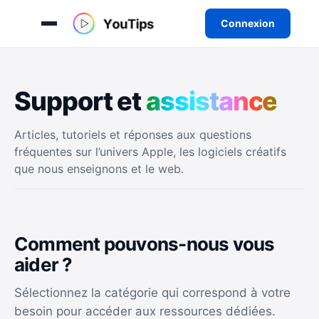
Connexion
Aller
au
Support et
a
s
s
i
s
t
a
n
c
e
contenu
Articles, tutoriels et réponses aux questions
fréquentes sur l’univers Apple, les logiciels créatifs
que nous enseignons et le web.
Comment pouvons-nous vous
aider ?
Sélectionnez la catégorie qui correspond à votre
besoin pour accéder aux ressources dédiées.