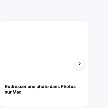
Redresser une photo dans Photos
St
sur Mac
Cr