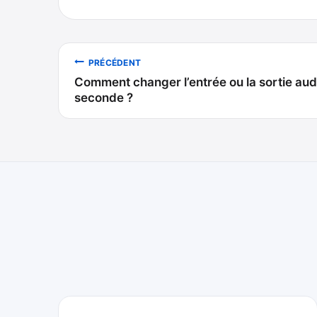
Navigation
PRÉCÉDENT
Comment changer l’entrée ou la sortie aud
de
seconde ?
l’article