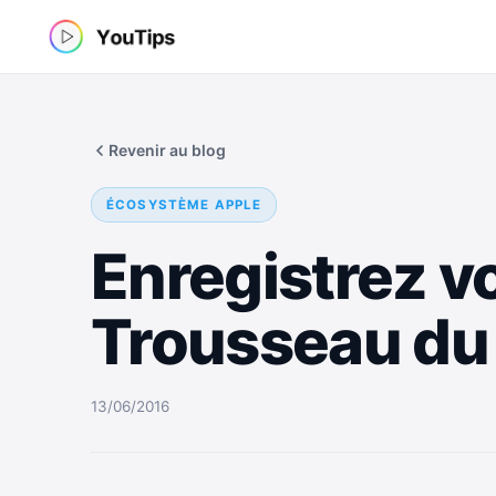
Aller
au
contenu
Revenir au blog
ÉCOSYSTÈME APPLE
Enregistrez v
Trousseau du
13/06/2016