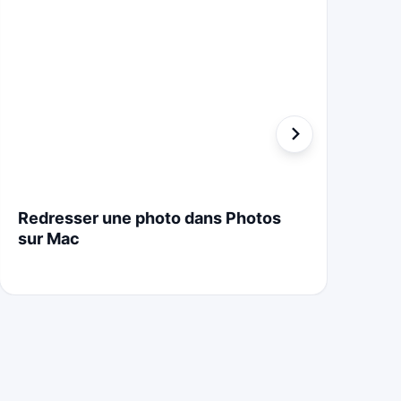
Redresser une photo dans Photos
St
sur Mac
Cr