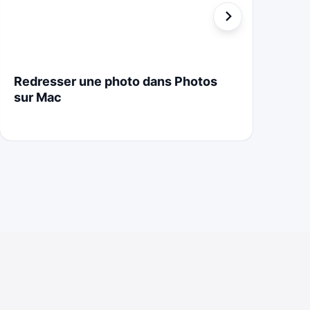
Redresser une photo dans Photos
St
sur Mac
Cr