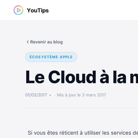
Aller
au
contenu
Revenir au blog
ÉCOSYSTÈME APPLE
Le Cloud à la 
01/03/2017
Mis à jour le 3 mars 2017
Si vous êtes réticent à utiliser les services