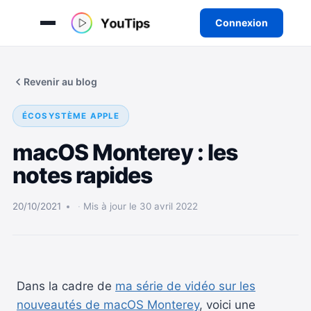
Connexion
Aller
au
Revenir au blog
contenu
ÉCOSYSTÈME APPLE
macOS Monterey : les
notes rapides
20/10/2021
Mis à jour le 30 avril 2022
Dans la cadre de
ma série de vidéo sur les
nouveautés de macOS Monterey
, voici une