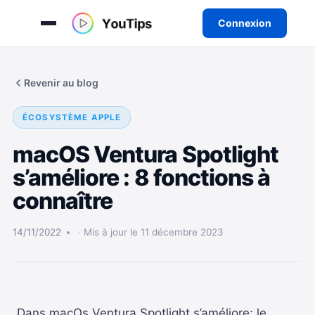
Connexion
Aller
au
Revenir au blog
contenu
ÉCOSYSTÈME APPLE
macOS Ventura Spotlight
s’améliore : 8 fonctions à
connaître
14/11/2022
Mis à jour le 11 décembre 2023
Dans macOs Ventura Spotlight s’améliore; le