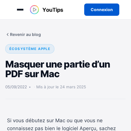
Connexion
Aller
au
Revenir au blog
contenu
ÉCOSYSTÈME APPLE
Masquer une partie d’un
PDF sur Mac
05/09/2022
Mis à jour le 24 mars 2025
Si vous débutez sur Mac ou que vous ne
connaissez pas bien le logiciel Aperçu, sachez