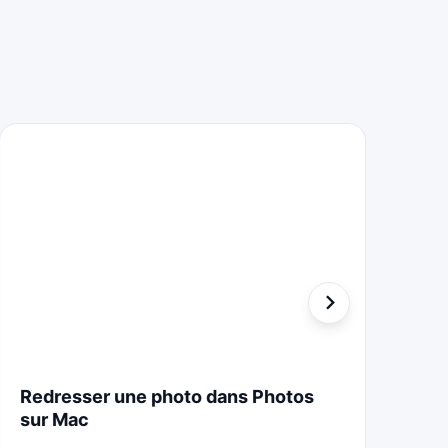
Redresser une photo dans Photos
St
sur Mac
Cr