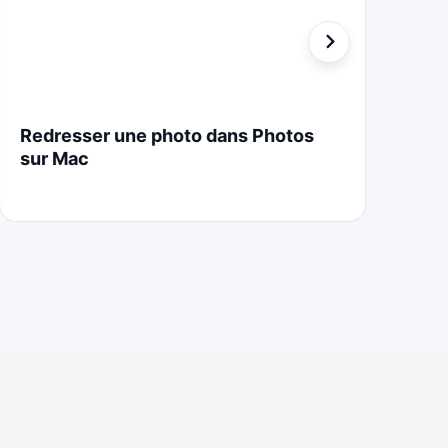
Redresser une photo dans Photos
St
sur Mac
Cr