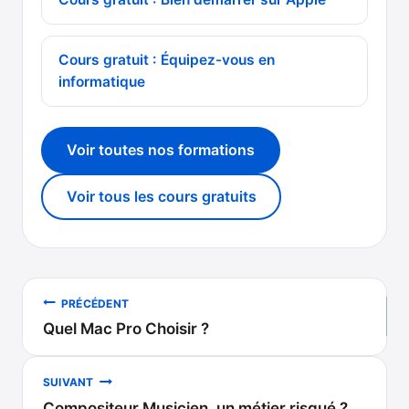
Cours gratuit : Équipez-vous en
informatique
Voir toutes nos formations
Voir tous les cours gratuits
Navigation
PRÉCÉDENT
Quel Mac Pro Choisir ?
de
l’article
SUIVANT
Compositeur Musicien, un métier risqué ?