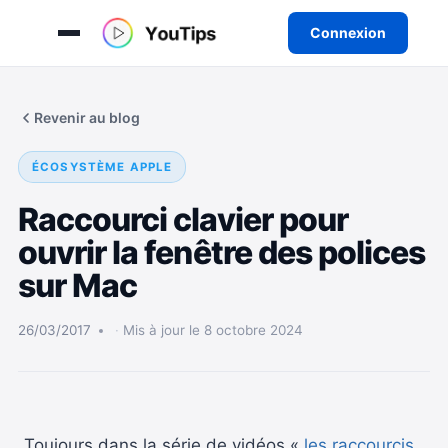
Connexion
Aller
au
Revenir au blog
contenu
ÉCOSYSTÈME APPLE
Raccourci clavier pour
ouvrir la fenêtre des polices
sur Mac
26/03/2017
Mis à jour le 8 octobre 2024
Toujours dans la série de vidéos «
les raccourcis