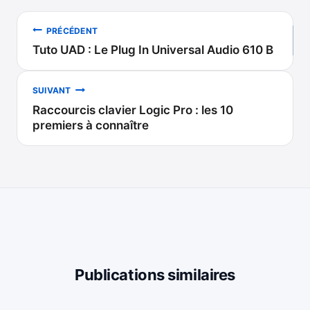
Navigation
PRÉCÉDENT
Tuto UAD : Le Plug In Universal Audio 610 B
de
l’article
SUIVANT
Raccourcis clavier Logic Pro : les 10
premiers à connaître
Publications similaires