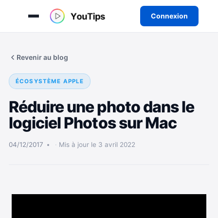
Connexion
Aller
au
Revenir au blog
contenu
ÉCOSYSTÈME APPLE
Réduire une photo dans le
logiciel Photos sur Mac
04/12/2017
Mis à jour le 3 avril 2022