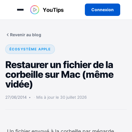
Connexion
Aller
au
Revenir au blog
contenu
ÉCOSYSTÈME APPLE
Restaurer un fichier de la
corbeille sur Mac (même
vidée)
27/06/2014
Mis à jour le 30 juillet 2026
Un fichier envoyé à la corbeille par mégarde