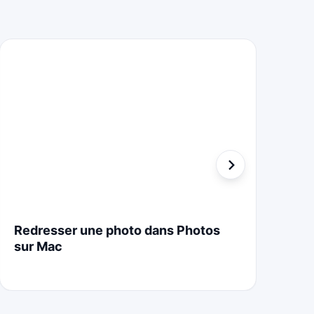
Redresser une photo dans Photos
St
sur Mac
Cr