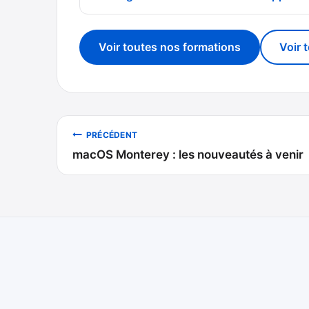
Voir toutes nos formations
Voir 
Navigation
PRÉCÉDENT
macOS Monterey : les nouveautés à venir
de
l’article