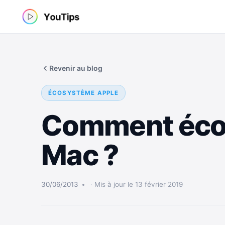
Aller
au
contenu
Revenir au blog
ÉCOSYSTÈME APPLE
Comment écono
Mac ?
30/06/2013
Mis à jour le 13 février 2019