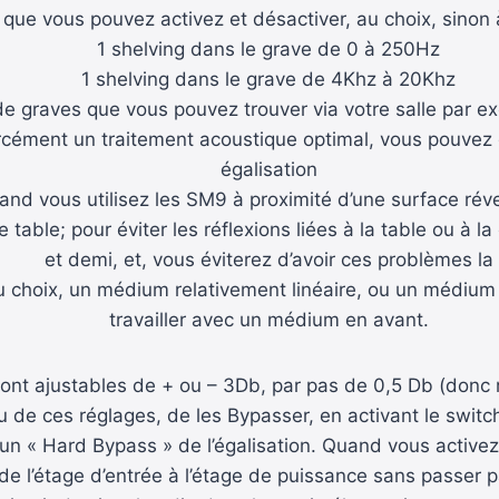
ut que vous pouvez activez et désactiver, au choix, sin
1 shelving dans le grave de 0 à 250Hz
1 shelving dans le grave de 4Khz à 20Khz
e graves que vous pouvez trouver via votre salle par ex
rcément un traitement acoustique optimal, vous pouvez g
égalisation
uand vous utilisez les SM9 à proximité d’une surface rév
e table; pour éviter les réflexions liées à la table ou à l
et demi, et, vous éviterez d’avoir ces problèmes la
u choix, un médium relativement linéaire, ou un médium 
travailler avec un médium en avant.
ont ajustables de + ou – 3Db, par pas de 0,5 Db (donc r
eau de ces réglages, de les Bypasser, en activant le swit
 est un « Hard Bypass » de l’égalisation. Quand vous activ
nt de l’étage d’entrée à l’étage de puissance sans passer 