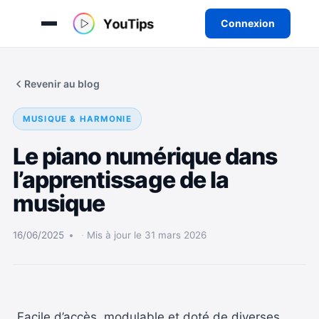
Connexion
Aller
au
Revenir au blog
contenu
MUSIQUE & HARMONIE
Le piano numérique dans
l’apprentissage de la
musique
16/06/2025
Mis à jour le 31 mars 2026
Facile d’accès, modulable et doté de diverses