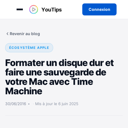
Connexion
Aller
au
Revenir au blog
contenu
ÉCOSYSTÈME APPLE
Formater un disque dur et
faire une sauvegarde de
votre Mac avec Time
Machine
30/06/2016
Mis à jour le 6 juin 2025