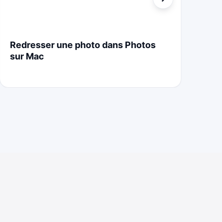
Redresser une photo dans Photos
St
sur Mac
Cr