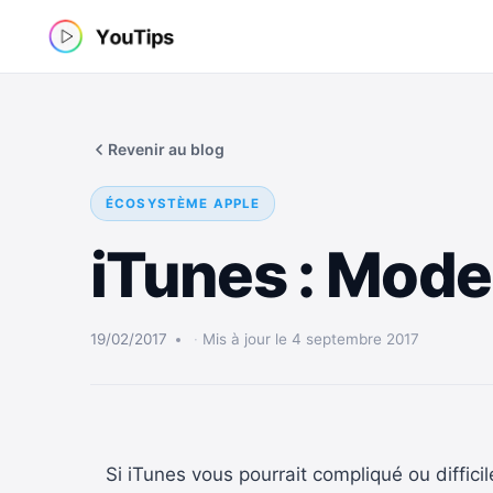
Aller
au
contenu
Revenir au blog
ÉCOSYSTÈME APPLE
iTunes : Mode
19/02/2017
Mis à jour le 4 septembre 2017
Si iTunes vous pourrait compliqué ou diffici