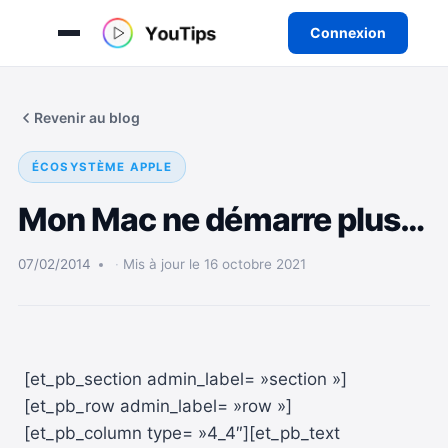
Connexion
Aller
au
Revenir au blog
contenu
ÉCOSYSTÈME APPLE
Mon Mac ne démarre plus…
07/02/2014
Mis à jour le 16 octobre 2021
[et_pb_section admin_label= »section »]
[et_pb_row admin_label= »row »]
[et_pb_column type= »4_4″][et_pb_text