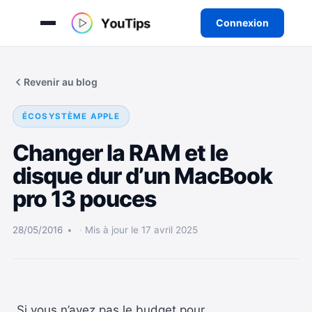
Connexion
Aller
au
Revenir au blog
contenu
ÉCOSYSTÈME APPLE
Changer la RAM et le
disque dur d’un MacBook
pro 13 pouces
28/05/2016
Mis à jour le 17 avril 2025
Si vous n’avez pas le budget pour