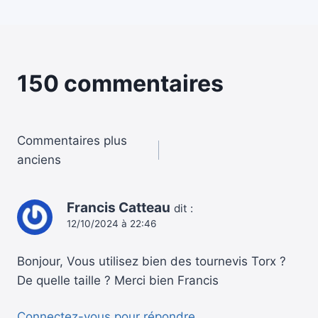
150 commentaires
Navigation
Commentaires plus
anciens
dans
Francis Catteau
les
dit :
12/10/2024 à 22:46
commentaires
Bonjour, Vous utilisez bien des tournevis Torx ?
De quelle taille ? Merci bien Francis
Connectez-vous pour répondre