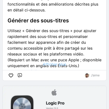
Modifiez vos formes générées avec des
fonctionnalités et des améliorations décrites plus
commandes vectorielles complètes pour créer
en détail ci-dessous.
exactement celle dont vous avez besoin
Générer des sous-titres
Localisez facilement les formes générées et
insérées à tout moment depuis le navigateur de
Utilisez « Générer des sous-titres » pour ajouter
formes
rapidement des sous-titres et personnaliser
Utiliser Pixelmator Pro avec Keynote, Pages et
facilement leur apparence afin de créer du
Numbers
contenu accessible prêt à être partagé sur les
réseaux sociaux et les plateformes vidéo.
Envoyez des images de Keynote, Pages ou
(Requiert un Mac avec une puce Apple ; disponible
Numbers vers Pixelmator Pro, modifiez-les à
Afficher plus
uniquement en anglais des États-Unis.)
l'aide de vos outils préférés et enregistrez-les
Consultez
Génération automatique de sous-titres
.
dans vos documents.
1 J’aime
Commentaire
Retouchez davantage vos images à tout
Masque automatique
moment, tout en conservant intégralement vos
calques, retouches et effets
Le masque automatique vous permet d’étalonner
ou d’améliorer vos vidéos. Cet outil utilise une
Améliorations de l'
accessibilité
analyse automatique pour isoler instantanément
• Parcourez et interagissez avec les calques