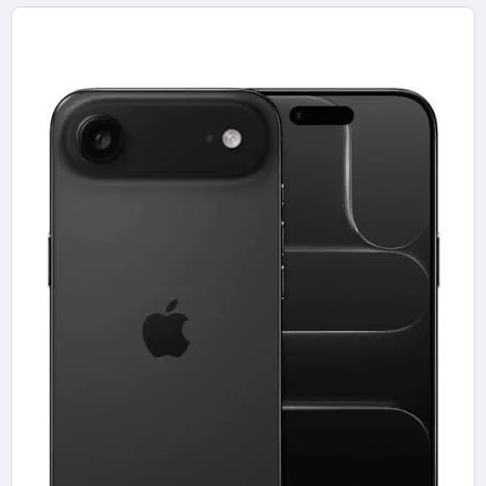
Profile, Grain, Halation, Bloom, Print…)
▪️ L'installation et la configuration dans
Final Cut
Pro
▪️ L'astuce du calque d'ajustement pour étalonner
tout un clip en une seule passe
▪️ Mon conseil perf : appliquer Dehancer tout à la
fin, juste avant l'export
👉 À lire ici :
article Dehancer Final Cut
Vous l'utilisez déjà sur vos projets ? Partagez vos
réglages
préférés en commentaire 👇