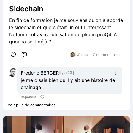
configurez l'application Spitfire pour installer vos
Sidechain
plug-ins système (
VST
/AU) sur votre disque
En fin de formation je me souviens qu'on a abordé
principal, et vos banques de sons lourdes sur un
le sidechain et que c'était un outil intéressant.
SSD
externe rapide. En cas de bug de détection
Notamment avec l'utilisation du plugin proQ4. A
dans votre DAW, la fonction "Repair" de
quoi ca sert déjà ?
l'application Spitfire résoudra votre problème en
quelques secondes !
1 J’aime
2 commentaires
👉
Lire l'article complet et le guide d'installation
Commentaire
sur YouTips
Frederic BERGER
il y a 23 j
je me disais bien qu'il y ait une histoire de
chainage !
Répondre
1
Voir plus de commentaires