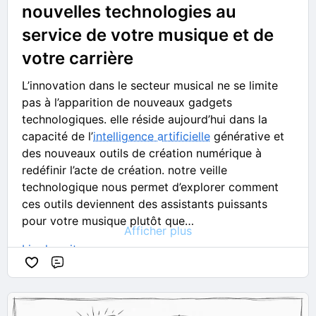
nouvelles technologies au
déterminer la manière dont les informations de
slide sont envoyées. Consultez
Modification
service de votre musique et de
d’une performance Bass Player
.
votre carrière
Synchroniser l’audio avec un point de repère
vidéo :
lorsque vous réalisez un montage audio
L’innovation dans le secteur musical ne se limite
pour des scènes vidéo, Logic Pro pour Mac
pas à l’apparition de nouveaux gadgets
peut ajuster automatiquement les événements
technologiques. elle réside aujourd’hui dans la
de tempo précédant un point de repère vidéo
capacité de l’
intelligence artificielle
générative et
afin d’aligner précisément l’audio.
des nouveaux outils de création numérique à
Consultez
Synchroniser l’audio avec un point de
redéfinir l’acte de création. notre veille
repère vidéo
.
technologique nous permet d’explorer comment
ces outils deviennent des assistants puissants
pour votre musique plutôt que…
Afficher plus
Lire la suite
Commentaire