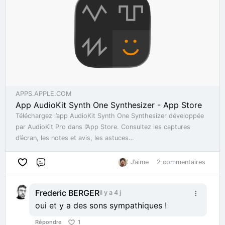
APPS.APPLE.COM
‎App AudioKit Synth One Synthesizer - App Store
Téléchargez l’app AudioKit Synth One Synthesizer développée
par AudioKit Pro dans l’App Store. Consultez les captures
d’écran, les notes et avis, les astuces…
1 J’aime
2 commentaires
Commentaire
Frederic BERGER
il y a 4 j
oui et y a des sons sympathiques !
Répondre
1