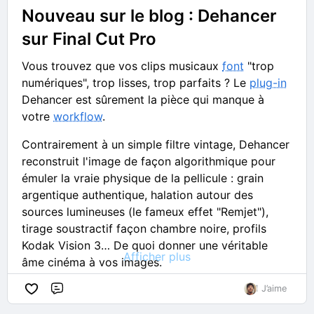
Nouveau sur le blog : Dehancer
sur Final Cut Pro
Vous trouvez que vos clips musicaux
font
"trop
numériques", trop lisses, trop parfaits ? Le
plug-in
Dehancer est sûrement la pièce qui manque à
votre
workflow
.
Contrairement à un simple filtre vintage, Dehancer
reconstruit l'image de façon algorithmique pour
émuler la vraie physique de la pellicule : grain
argentique authentique, halation autour des
sources lumineuses (le fameux effet "Remjet"),
tirage soustractif façon chambre noire, profils
Kodak Vision 3… De quoi donner une véritable
Afficher plus
âme cinéma à vos images.
1 J’aime
Dans le guide, je décrypte :
Commentaire
▪️ Tous les modules expliqués simplement (Film