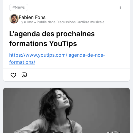
#News
Fabien Fons
il y a 1mo
Publié dans Discussions Carrière musicale
L'agenda des prochaines
formations YouTips
https://www.youtips.com/lagenda-de-nos-
formations/
Commentaire