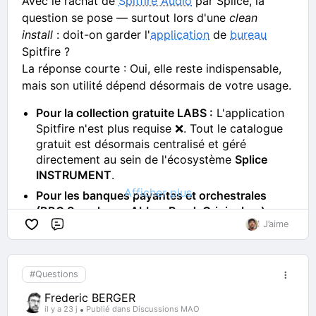
Avec le rachat de
Spitfire Audio
par Splice, la
question se pose — surtout lors d'une
clean
install
: doit-on garder l'
application
de
bureau
Spitfire ?
La réponse courte : Oui, elle reste indispensable,
mais son utilité dépend désormais de votre usage.
Pour la collection gratuite LABS :
L'application
Spitfire n'est plus requise ❌. Tout le catalogue
gratuit est désormais centralisé et géré
directement au sein de l'écosystème
Splice
INSTRUMENT
.
Afficher plus
Pour les banques payantes et orchestrales
(BBC Symphony, Abbey Road, Originals...)
1 J’aime
:
L'application Spitfire reste obligatoire ⚡. Splice
Commentaire
n'héberge pas ces dizaines de gigaoctets de
samples. L'application Spitfire demeure l'unique
passerelle pour installer, mettre à jour,
#Questions
relocaliser ou réparer vos instruments premium.
Frederic BERGER
il y a 23 j
Publié dans Discussions MAO
L'astuce YouTips : Lors de votre réinstallation,