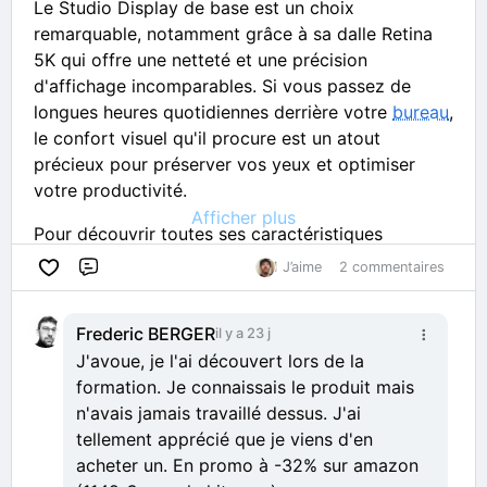
Le Studio Display de base est un choix
remarquable, notamment grâce à sa dalle Retina
5K qui offre une netteté et une précision
d'affichage incomparables. Si vous passez de
longues heures quotidiennes derrière votre
bureau
,
le confort visuel qu'il procure est un atout
précieux pour préserver vos yeux et optimiser
votre productivité.
Afficher plus
Pour découvrir toutes ses caractéristiques
techniques et comprendre pourquoi nous le
1 J’aime
2 commentaires
Commentaire
recommandons sans hésiter (c'est l'écran présent
sur chaque poste de travail dans la salle de
Frederic BERGER
il y a 23 j
formation de YouStudio), retrouvez sa fiche
J'avoue, je l'ai découvert lors de la
descriptive détaillée directement dans notre cours
formation. Je connaissais le produit mais
gratuit.
n'avais jamais travaillé dessus. J'ai
👉
Retrouvez la fiche complète dans le cours
tellement apprécié que je viens d'en
GRATUIT "Équipez-vous en informatique"
acheter un. En promo à -32% sur amazon