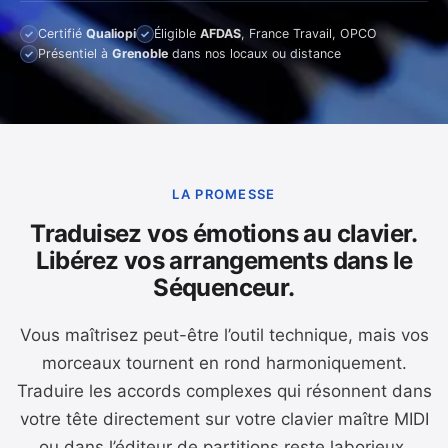
Certifié
Qualiopi
Éligible
AFDAS
, France Travail, OPCO
✓
✓
Présentiel à
Grenoble
dans nos locaux ou distance
✓
LA PROMESSE
Traduisez vos émotions au clavier.
Libérez vos arrangements dans le
Séquenceur.
Vous maîtrisez peut-être l’outil technique, mais vos
morceaux tournent en rond harmoniquement.
Traduire les accords complexes qui résonnent dans
votre tête directement sur votre clavier maître MIDI
ou dans l’éditeur de partitions reste laborieux.