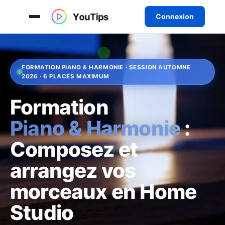
Connexion
Aller
au
contenu
FORMATION PIANO & HARMONIE · SESSION AUTOMNE
2026 · 6 PLACES MAXIMUM
Formation
Piano & Harmonie
:
Composez et
arrangez vos
morceaux en Home
Studio