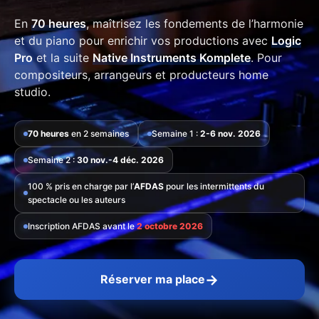
En
70 heures
, maîtrisez les fondements de l’harmonie
et du piano pour enrichir vos productions avec
Logic
Pro
et la suite
Native Instruments Komplete
. Pour
compositeurs, arrangeurs et producteurs home
studio.
70 heures
en 2 semaines
Semaine 1 :
2-6 nov. 2026
Semaine 2 :
30 nov.-4 déc. 2026
100 % pris en charge par l’
AFDAS
pour les intermittents du
spectacle ou les auteurs
Inscription AFDAS avant le
2 octobre 2026
→
Réserver ma place