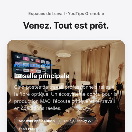
Espaces de travail · YouTips Grenoble
Venez. Tout est prêt.
ESPACE COLLECTIF
La salle principale
Cinq postes de travail professionnels reliés à
la fibre optique. Un écosystème conçu pour la
production MAO, l’écoute critique et le travail
en conditions réelles.
Mac mini Apple Silicon
Studio Display 27”
Focal Pro