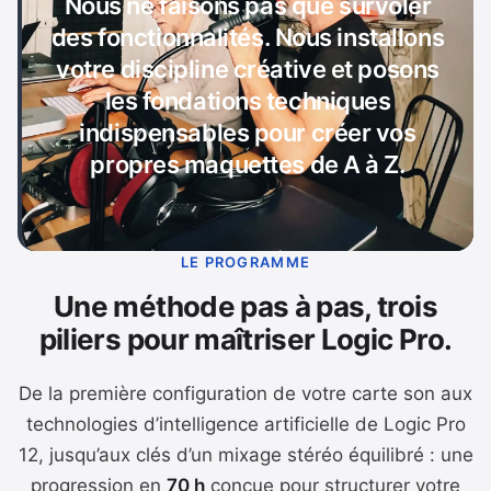
Nous ne faisons pas que survoler
des fonctionnalités. Nous installons
votre discipline créative et posons
les fondations techniques
indispensables pour créer vos
propres maquettes de A à Z.
LE PROGRAMME
Une méthode pas à pas, trois
piliers pour maîtriser Logic Pro.
De la première configuration de votre carte son aux
technologies d’intelligence artificielle de Logic Pro
12, jusqu’aux clés d’un mixage stéréo équilibré : une
progression en
70 h
conçue pour structurer votre