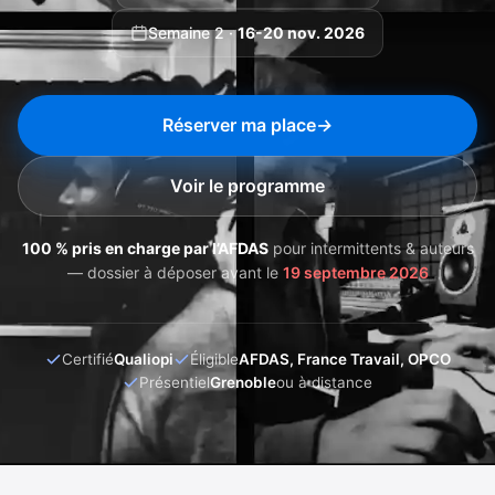
Semaine 2 ·
16-20 nov. 2026
Réserver ma place
→
Voir le programme
100 % pris en charge par l’AFDAS
pour intermittents & auteurs
— dossier à déposer avant le
19 septembre 2026
Certifié
Qualiopi
Éligible
AFDAS, France Travail, OPCO
Présentiel
Grenoble
ou à distance