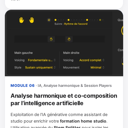
MODULE 06
· IA, Analyse harmonique & Session Players
Analyse harmonique et co-composition
par l’intelligence artificielle
Exploitation de l’IA générative comme assistant de
studio pour enrichir votre
formation home studio
.
Utilisation avancée du
Stem Splitter
pour isoler les