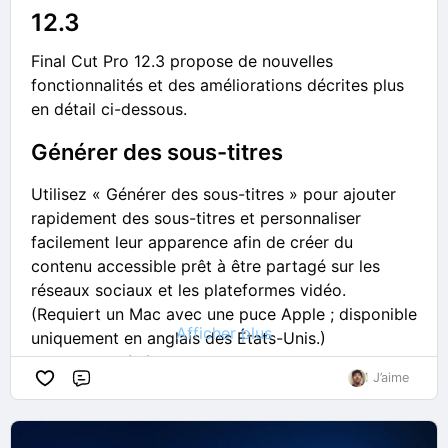
Générez des formes vectorielles personnalisées
12.3
à partir d'une simple description textuelle, puis
explorez facilement les variations de forme
Final Cut Pro 12.3 propose de nouvelles
Modifiez vos formes générées avec des
fonctionnalités et des améliorations décrites plus
commandes vectorielles complètes pour créer
en détail ci-dessous.
exactement celle dont vous avez besoin
Générer des sous-titres
Localisez facilement les formes générées et
insérées à tout moment depuis le navigateur de
Utilisez « Générer des sous-titres » pour ajouter
formes
rapidement des sous-titres et personnaliser
Utiliser Pixelmator Pro avec Keynote, Pages et
facilement leur apparence afin de créer du
Numbers
contenu accessible prêt à être partagé sur les
réseaux sociaux et les plateformes vidéo.
Envoyez des images de Keynote, Pages ou
(Requiert un Mac avec une puce Apple ; disponible
Numbers vers Pixelmator Pro, modifiez-les à
Afficher plus
uniquement en anglais des États-Unis.)
l'aide de vos outils préférés et enregistrez-les
Consultez
Génération automatique de sous-titres
.
dans vos documents.
1 J’aime
Commentaire
Retouchez davantage vos images à tout
Masque automatique
moment, tout en conservant intégralement vos
calques, retouches et effets
Le masque automatique vous permet d’étalonner