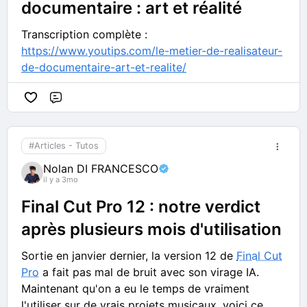
documentaire : art et réalité
Pour en savoir plus, consultez l’article d’Assistance
Apple intitulé
À propos d’Apple Creator Studio
.
Transcription complète :
https://www.youtips.com/le-metier-de-realisateur-
de-documentaire-art-et-realite/
Commentaire
#Articles - Tutos
Nolan DI FRANCESCO
il y a 3mo
Final Cut Pro 12 : notre verdict
après plusieurs mois d'utilisation
Sortie en janvier dernier, la version 12 de
Final Cut
Pro
a fait pas mal de bruit avec son virage IA.
Maintenant qu'on a eu le temps de vraiment
l'utiliser sur de vrais projets musicaux, voici ce