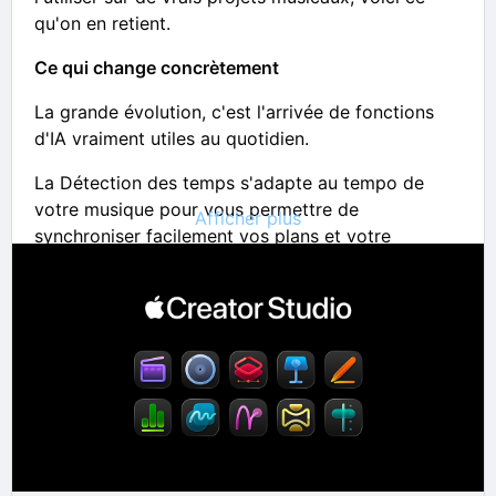
qu'on en retient.
Ce qui change concrètement
La grande évolution, c'est l'arrivée de fonctions
d'IA vraiment utiles au quotidien.
La Détection des temps s'adapte au tempo de
votre musique pour vous permettre de
Afficher plus
synchroniser facilement vos plans et votre
montage avec le rythme. Final Cut analyse
n'importe quelle musique et révèle les mesures et
les temps directement sur la timeline. Pour caler
ses cuts sur le beat d'un morceau, c'est un gain de
temps énorme.
La
recherche dans les transcriptions
permet de
taper un mot ou une phrase pour retrouver
instantanément le passage où il est prononcé dans
vos rushes. La
recherche visuelle
fait la même