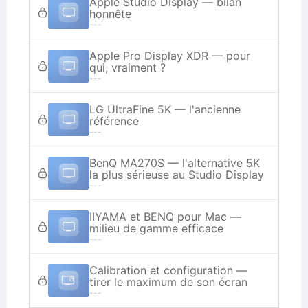
Apple Studio Display — bilan
honnête
---
Apple Pro Display XDR — pour
qui, vraiment ?
---
LG UltraFine 5K — l'ancienne
référence
---
BenQ MA270S — l'alternative 5K
la plus sérieuse au Studio Display
---
IIYAMA et BENQ pour Mac —
milieu de gamme efficace
---
Calibration et configuration —
tirer le maximum de son écran
---