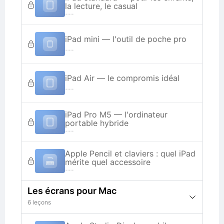
la lecture, le casual
---
iPad mini — l'outil de poche pro
---
iPad Air — le compromis idéal
---
iPad Pro M5 — l'ordinateur
portable hybride
---
Apple Pencil et claviers : quel iPad
mérite quel accessoire
---
Les écrans pour Mac
6 leçons