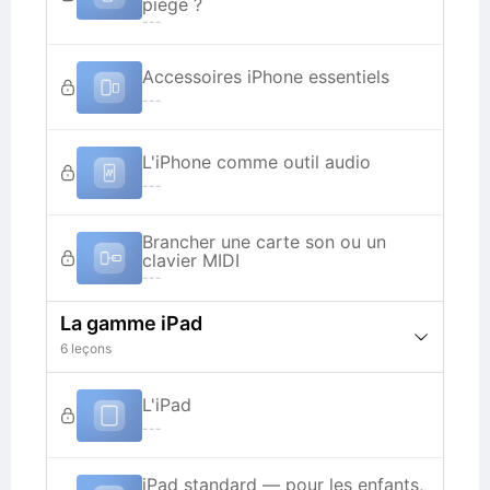
piège ?
---
Accessoires iPhone essentiels
---
L'iPhone comme outil audio
---
Brancher une carte son ou un
clavier MIDI
---
La gamme iPad
6 leçons
L'iPad
---
iPad standard — pour les enfants,