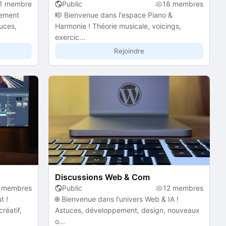
1 membre
Public
18 membres
pement
🎼 Bienvenue dans l'espace Piano &
tuces,
Harmonie ! Théorie musicale, voicings,
exercic...
Rejoindre
Discussions Web & Com
 membres
Public
12 membres
t !
🌐 Bienvenue dans l'univers Web & IA !
réatif,
Astuces, développement, design, nouveaux
o...