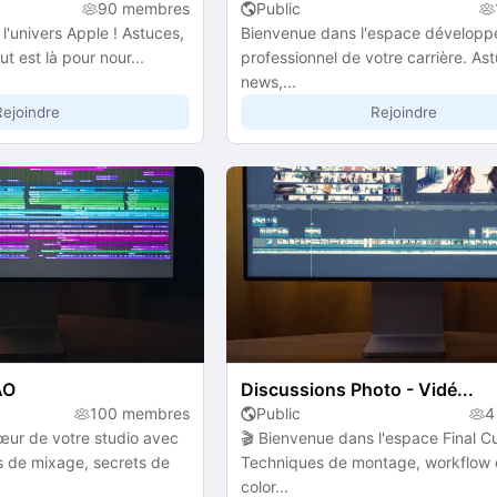
90 membres
Public
l'univers Apple ! Astuces,
Bienvenue dans l'espace dévelop
out est là pour nour...
professionnel de votre carrière. As
news,...
Rejoindre
Rejoindre
AO
Discussions Photo - Vidé...
100 membres
Public
4
œur de votre studio avec
🎬 Bienvenue dans l'espace Final Cu
s de mixage, secrets de
Techniques de montage, workflow c
color...