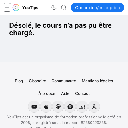
Connexion/inscription
Désolé, le cours n’a pas pu être
chargé.
Blog
Glossaire
Communauté
Mentions légales
À propos
Aide
Contact
YouTube
Apple Podcasts
Podcast Podcastics
Spotify
Deezer
Amazon Music
YouTips est un organisme de formation professionnelle créé en
2008, enregistré sous le numéro 82380429338.