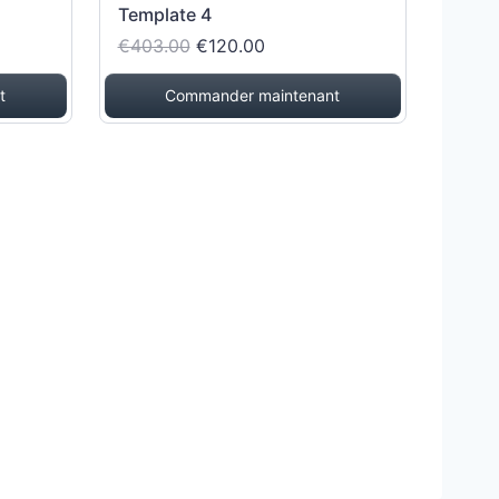
Template 4
€403.00
€120.00
t
Commander maintenant