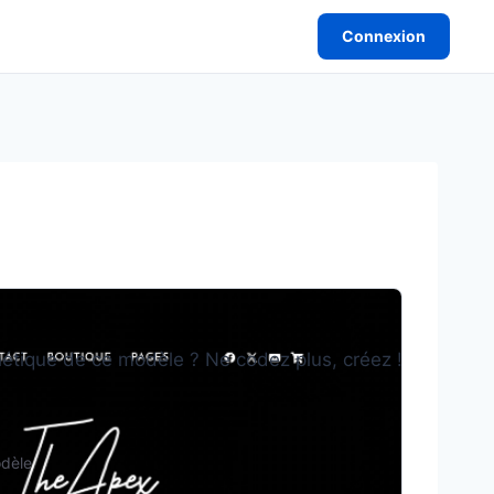
Connexion
sthétique de ce modèle ? Ne codez plus, créez !
odèle