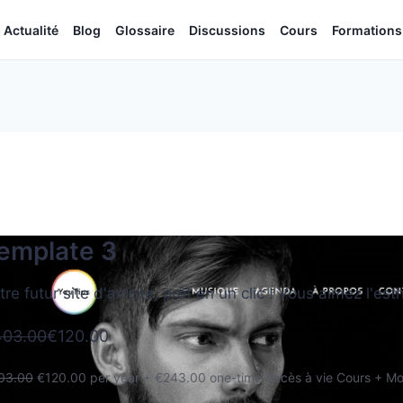
Actualité
Blog
Glossaire
Discussions
Cours
Formations
emplate 3
tre futur site d'artiste, prêt en un clic ! Vous aimez l'e
03.00
€120.00
03.00
€120.00 per year + €243.00 one-time Accès à vie Cours + M