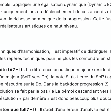
emple, appliquer une égalisation dynamique (Dynamic EQ)
 uniquement lors du déclenchement de ces accords d’empr
vant la richesse harmonique de la progression. Cette fu
réalisateurs artistiques de haut niveau.
hniques d’harmonisation, il est impératif de distinguer
des repères techniques pour ne plus les confondre en st
te (V7 – I)
: La différence acoustique majeure réside da
 majeur (Sol7 vers Do), la note Si (la tierce du Sol7) 
 se résoudre sur le Do. Dans la backdoor progression (Si
olution se fait par le bas (le La bémol descendant vers
ésolution « par derrière » est donc beaucoup plus douce,
itonique (bII7 – I)
: Il s’agit d’une erreur d’analyse ext