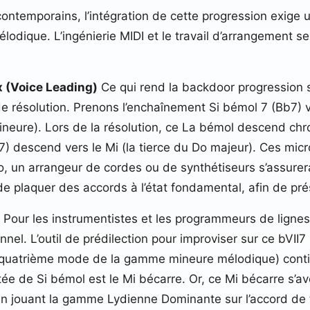
temporains, l’intégration de cette progression exige une
mélodique. L’ingénierie MIDI et le travail d’arrangement
x (Voice Leading)
Ce qui rend la backdoor progression si f
e résolution. Prenons l’enchaînement Si bémol 7 (Bb7) 
neure). Lors de la résolution, ce La bémol descend chr
b7) descend vers le Mi (la tierce du Do majeur). Ces m
dio, un arrangeur de cordes ou de synthétiseurs s’ass
e plaquer des accords à l’état fondamental, afin de pré
Pour les instrumentistes et les programmeurs de lignes
nnel. L’outil de prédilection pour improviser sur ce bVII7
quatrième mode de la gamme mineure mélodique) contie
 de Si bémol est le Mi bécarre. Or, ce Mi bécarre s’avè
en jouant la gamme Lydienne Dominante sur l’accord de tra