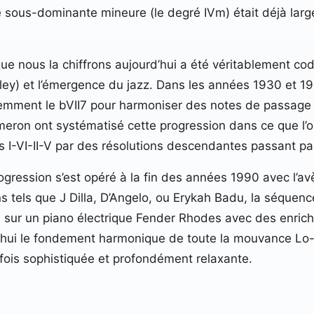
e sous-dominante mineure (le degré IVm) était déjà larg
ue nous la chiffrons aujourd’hui a été véritablement codi
lley) et l’émergence du jazz. Dans les années 1930 et
quemment le bVII7 pour harmoniser des notes de passage
ron ont systématisé cette progression dans ce que l’
 I-VI-II-V par des résolutions descendantes passant par
progression s’est opéré à la fin des années 1990 avec l
s tels que J Dilla, D’Angelo, ou Erykah Badu, la séquen
ée sur un piano électrique Fender Rhodes avec des enri
d’hui le fondement harmonique de toute la mouvance L
 fois sophistiquée et profondément relaxante.