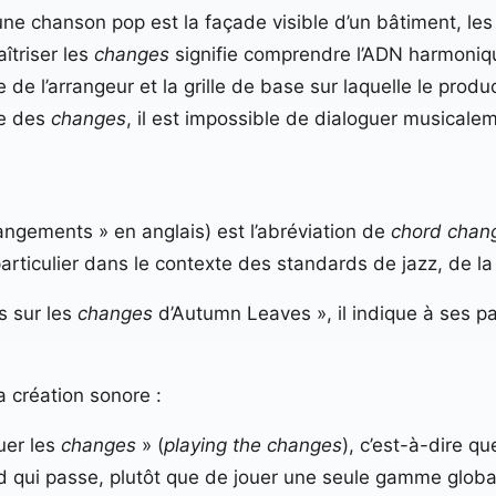
une chanson pop est la façade visible d’un bâtiment, les
îtriser les
changes
signifie comprendre l’ADN harmonique
e de l’arrangeur et la grille de base sur laquelle le produ
se des
changes
, il est impossible de dialoguer musicale
angements » en anglais) est l’abréviation de
chord chan
articulier dans le contexte des standards de jazz, de la 
s sur les
changes
d’Autumn Leaves », il indique à ses p
 création sonore :
ouer les
changes
» (
playing the changes
), c’est-à-dire qu
d qui passe, plutôt que de jouer une seule gamme global