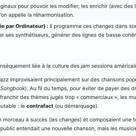
ginaux pour pouvoir les modifier, les enrichir (avec des
’on appelle la réharmonisation.
e par Ordinateur) :
Il programme ces
changes
dans son
der ses synthétiseurs, générer des lignes de basse cohé
rinsèquement liée à la culture des
jam sessions
américain
jazz improvisaient principalement sur des chansons pop
 Songbook
). Au fil du temps, pour éviter de payer des d
franchir des thèmes jugés trop « commerciaux », les mu
utable : le
contrafact
(ou démarquage).
’un morceau à succès (les
changes
) et composaient une t
 public entendait une nouvelle chanson, mais les musicie