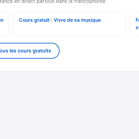
tance en direct partout dans la francophonie.
en
Cours gratuit : Vivre de sa musique
F
s
tous les cours gratuits