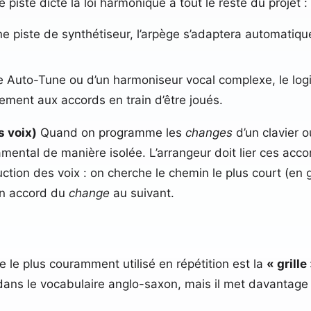
 piste dicte la loi harmonique à tout le reste du projet :
 une piste de synthétiseur, l’arpège s’adaptera automati
e Auto-Tune ou d’un harmoniseur vocal complexe, le logic
ement aux accords en train d’être joués.
s voix)
Quand on programme les
changes
d’un clavier 
mental de manière isolée. L’arrangeur doit lier ces accor
nduction des voix : on cherche le chemin le plus court (
un accord du
change
au suivant.
 le plus couramment utilisé en répétition est la
« grille
dans le vocabulaire anglo-saxon, mais il met davantage 