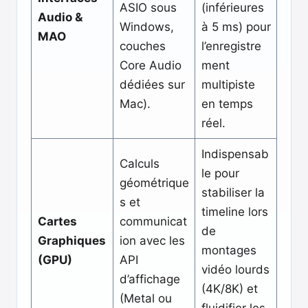
ASIO sous
(inférieures
Audio &
Windows,
à 5 ms) pour
MAO
couches
l’enregistre
Core Audio
ment
dédiées sur
multipiste
Mac).
en temps
réel.
Indispensab
Calculs
le pour
géométrique
stabiliser la
s et
timeline lors
Cartes
communicat
de
Graphiques
ion avec les
montages
(GPU)
API
vidéo lourds
d’affichage
(4K/8K) et
(Metal ou