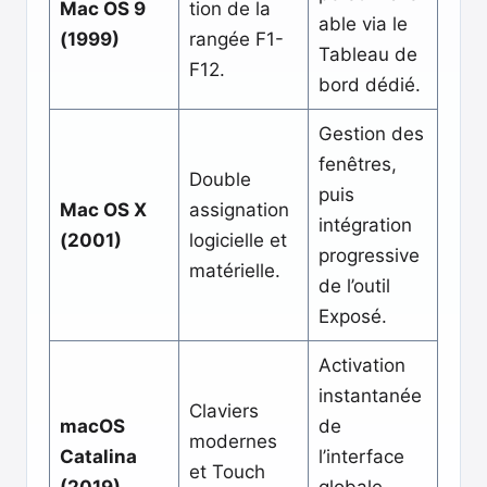
Mac OS 9
tion de la
able via le
(1999)
rangée F1-
Tableau de
F12.
bord dédié.
Gestion des
fenêtres,
Double
puis
Mac OS X
assignation
intégration
(2001)
logicielle et
progressive
matérielle.
de l’outil
Exposé.
Activation
instantanée
Claviers
macOS
de
modernes
Catalina
l’interface
et Touch