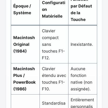
Configurati
Époque /
par Défaut
on
Système
de la
Matérielle
Touche
Clavier
Macintosh
compact
Original
sans
Inexistante.
(1984)
touches F1-
F12.
Macintosh
Clavier
Aucune
Plus /
étendu avec
fonction
PowerBook
touches F1-
native (non
(1986)
F10.
assignée).
Entièrement
Standardisa
personnalis