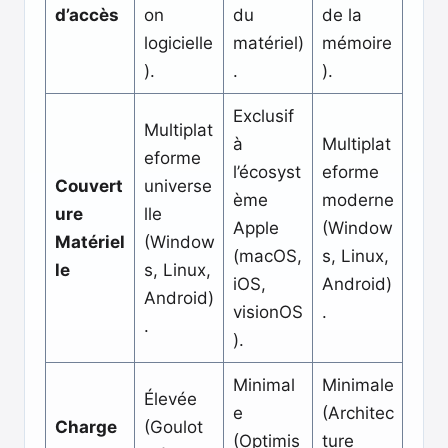
d’accès
on
du
de la
logicielle
matériel)
mémoire
).
.
).
Exclusif
Multiplat
à
Multiplat
eforme
l’écosyst
eforme
Couvert
universe
ème
moderne
ure
lle
Apple
(Window
Matériel
(Window
(macOS,
s, Linux,
le
s, Linux,
iOS,
Android)
Android)
visionOS
.
.
).
Minimal
Minimale
Élevée
e
(Architec
Charge
(Goulot
(Optimis
ture