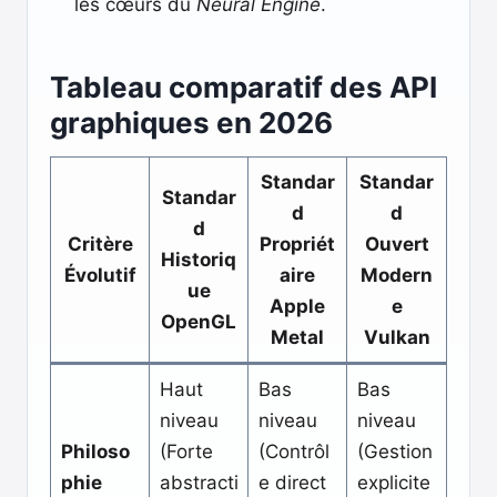
les cœurs du
Neural Engine
.
Tableau comparatif des API
graphiques en 2026
Standar
Standar
Standar
d
d
d
Critère
Propriét
Ouvert
Historiq
Évolutif
aire
Modern
ue
Apple
e
OpenGL
Metal
Vulkan
Haut
Bas
Bas
niveau
niveau
niveau
Philoso
(Forte
(Contrôl
(Gestion
phie
abstracti
e direct
explicite