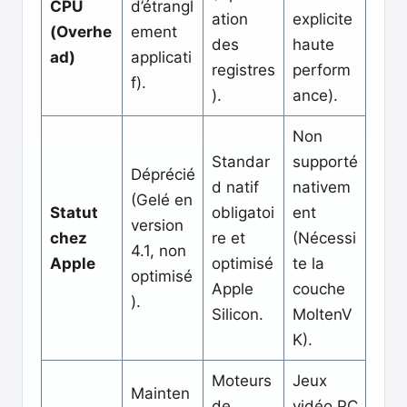
CPU
d’étrangl
ation
explicite
(Overhe
ement
des
haute
ad)
applicati
registres
perform
f).
).
ance).
Non
Standar
supporté
Déprécié
d natif
nativem
(Gelé en
Statut
obligatoi
ent
version
chez
re et
(Nécessi
4.1, non
Apple
optimisé
te la
optimisé
Apple
couche
).
Silicon.
MoltenV
K).
Moteurs
Jeux
Mainten
de
vidéo PC