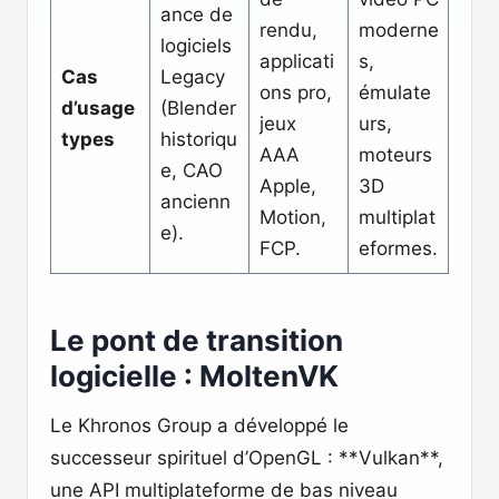
ance de
rendu,
moderne
logiciels
applicati
s,
Cas
Legacy
ons pro,
émulate
d’usage
(Blender
jeux
urs,
types
historiqu
AAA
moteurs
e, CAO
Apple,
3D
ancienn
Motion,
multiplat
e).
FCP.
eformes.
Le pont de transition
logicielle : MoltenVK
Le Khronos Group a développé le
successeur spirituel d’OpenGL : **Vulkan**,
une API multiplateforme de bas niveau