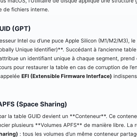
ous macOS, l’Utilitaire de disque applique une structure
 de fichiers interne.
GUID (GPT)
sseur Intel ou d’une puce Apple Silicon (M1/M2/M3), le
bally Unique Identifier)**. Succédant à l’ancienne tabl
ttribue un identifiant unique à chaque segment, prend 
ours pour restaurer la table en cas de corruption de l’en
 appelée
EFI (Extensible Firmware Interface)
indispens
APFS (Space Sharing)
 par la table GUID devient un **Conteneur**. Ce conten
stancier plusieurs **Volumes APFS** de manière libre. La
haring)
: tous les volumes d’un même conteneur parta