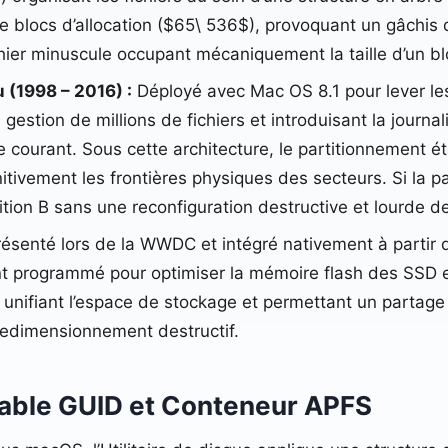
 blocs d’allocation ($65\ 536$), provoquant un gâchis
hier minuscule occupant mécaniquement la taille d’un b
 (1998 – 2016) :
Déployé avec Mac OS 8.1 pour lever le
gestion de millions de fichiers et introduisant la journali
 courant. Sous cette architecture, le partitionnement éta
itivement les frontières physiques des secteurs. Si la par
ition B sans une reconfiguration destructive et lourde d
ésenté lors de la WWDC et intégré nativement à partir 
nt programmé pour optimiser la mémoire flash des SSD et
, unifiant l’espace de stockage et permettant un parta
 redimensionnement destructif.
Table GUID et Conteneur APFS