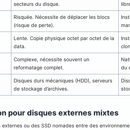
secteurs du disque.
lib
Risquée. Nécessite de déplacer les blocs
Ins
(risque de perte).
man
Lente. Copie physique octet par octet de la
Ins
data.
clo
Complexe, nécessite souvent un
Nat
reformatage complet.
du 
Disques durs mécaniques (HDD), serveurs
Dis
de stockage d’archives.
sto
on pour disques externes mixtes
es externes ou des SSD nomades entre des environneme