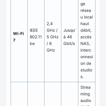
ge
résea
u local
2,4
haut
IEEE
GHz /
Jusqu’
débit,
Wi-Fi
802.11
5 GHz
à 46
accès
7
be
/ 6
Gbit/s
NAS,
GHz
interc
onnexi
on de
studio
s.
Strea
ming
audio