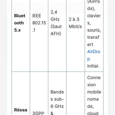
(AirPo
ds),
2,4
Bluet
IEEE
clavier
GHz
2 à 3
ooth
802.15
s,
(Saut
Mbit/s
5.x
.1
souris,
AFH)
transf
ert
AirDro
p
initial.
Conne
xion
Bande
mobile
s sub-
noma
6 GHz
de,
Résea
3GPP
&
cloud