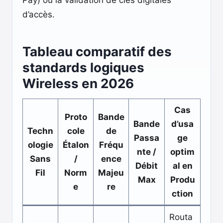
Pay) ou la validation de clés digitales
d’accès.
Tableau comparatif des
standards logiques
Wireless en 2026
Cas
Proto
Bande
Bande
d’usa
Techn
cole
de
Passa
ge
ologie
Étalon
Fréqu
nte /
optim
Sans
/
ence
Débit
al en
Fil
Norm
Majeu
Max
Produ
e
re
ction
Routa