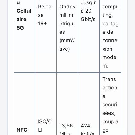
u
Jusqu’
Relea
Ondes
compu
Cellul
à 20
se
millim
ting,
aire
Gbit/s
16+
étriqu
partag
5G
es
e de
(mmW
conne
ave)
xion
mode
m.
Trans
action
s
sécuri
sées,
ISO/C
coupla
13,56
424
NFC
EI
ge
MHz
kbit/s