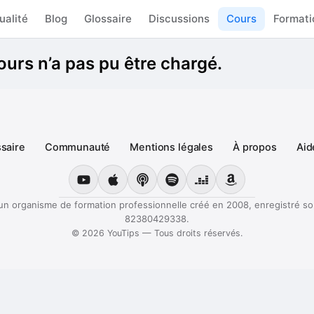
ualité
Blog
Glossaire
Discussions
Cours
Formati
ours n’a pas pu être chargé.
saire
Communauté
Mentions légales
À propos
Aid
YouTube
Apple Podcasts
Podcast Podcastics
Spotify
Deezer
Amazon Music
un organisme de formation professionnelle créé en 2008, enregistré s
82380429338.
©
2026
YouTips — Tous droits réservés.