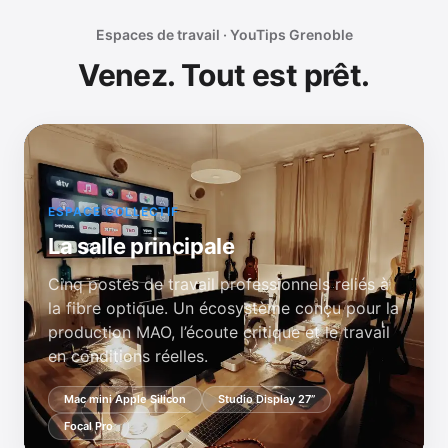
Espaces de travail · YouTips Grenoble
Venez. Tout est prêt.
ESPACE COLLECTIF
La salle principale
Cinq postes de travail professionnels reliés à
la fibre optique. Un écosystème conçu pour la
production MAO, l’écoute critique et le travail
en conditions réelles.
Mac mini Apple Silicon
Studio Display 27”
Focal Pro