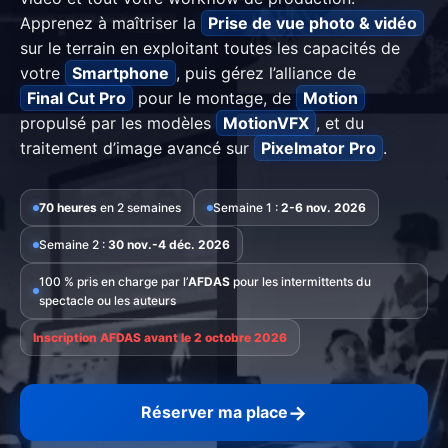
Apprenez à maîtriser la
Prise de vue photo & vidéo
sur le terrain en exploitant toutes les capacités de
votre
Smartphone
, puis gérez l’alliance de
Final Cut Pro
pour le montage, de
Motion
propulsé par les modèles
MotionVFX
, et du
traitement d’image avancé sur
Pixelmator Pro
.
70 heures
en 2 semaines
Semaine 1 :
2-6 nov. 2026
Semaine 2 :
30 nov.-4 déc. 2026
100 % pris en charge par l’
AFDAS
pour les intermittents du
spectacle ou les auteurs
Inscription AFDAS avant le 2 octobre 2026
→
Réserver ma place