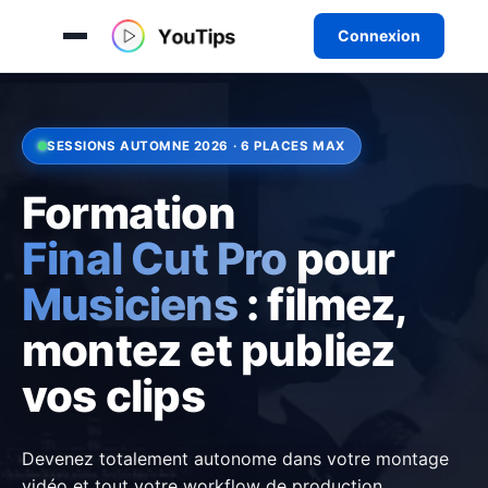
Connexion
Aller
au
contenu
SESSIONS AUTOMNE 2026 · 6 PLACES MAX
Formation
Final Cut Pro
pour
Musiciens
: filmez,
montez et publiez
vos clips
Devenez totalement autonome dans votre montage
vidéo et tout votre workflow de production.