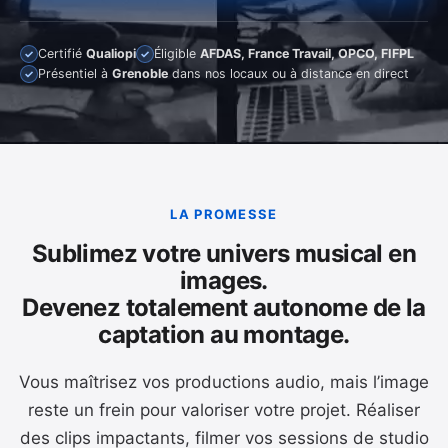
Certifié
Qualiopi
Éligible
AFDAS, France Travail, OPCO, FIFPL
✓
✓
Présentiel à
Grenoble
dans nos locaux ou à distance en direct
✓
LA PROMESSE
Sublimez votre univers musical en
images.
Devenez totalement autonome de la
captation au montage.
Vous maîtrisez vos productions audio, mais l’image
reste un frein pour valoriser votre projet. Réaliser
des clips impactants, filmer vos sessions de studio