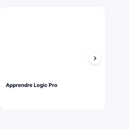
Apprendre Logic Pro
Co
To