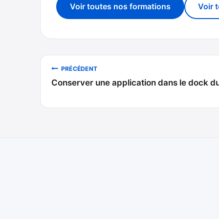
Voir toutes nos formations
Voir 
Navigation
PRÉCÉDENT
Conserver une application dans le dock d
de
l’article