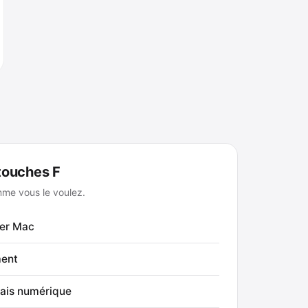
 touches F
mme vous le voulez.
ier Mac
ment
çais numérique