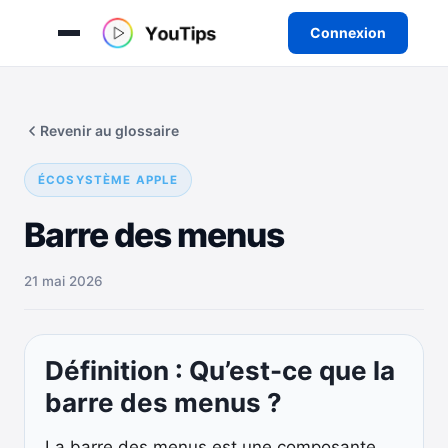
Connexion
Aller
au
Revenir au glossaire
contenu
ÉCOSYSTÈME APPLE
Barre des menus
21 mai 2026
Définition : Qu’est-ce que la
barre des menus ?
La barre des menus est une composante