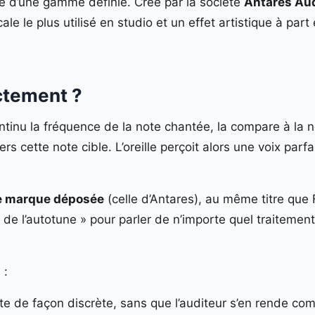
he d’une gamme définie. Créé par la société
Antares Au
ocale le plus utilisé en studio et un effet artistique à p
ctement ?
tinu la fréquence de la note chantée, la compare à la no
ers cette note cible. L’oreille perçoit alors une voix par
e marque déposée
(celle d’Antares), au même titre que F
 de l’autotune » pour parler de n’importe quel traitement
 :
te de façon discrète, sans que l’auditeur s’en rende comp