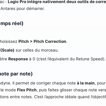
Mac :
Logic Pro intègre nativement deux outils de corr
 Antares pour démarrer.
emps réel)
choisissez
Pitch > Pitch Correction
.
(Scale)
sur celles du morceau.
mètre
Response
à 0 (c’est l’équivalent du Retune Speed)
note par note)
lodyne. Il permet de corriger chaque note
à la main
, pour
ez le mode
Flex Pitch
, puis faites glisser chaque note ve
sitions entre notes. C’est l’approche idéale quand l’objec