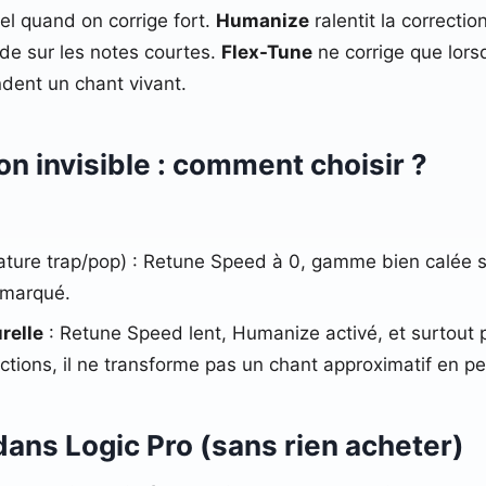
el quand on corrige fort.
Humanize
ralentit la correcti
ide sur les notes courtes.
Flex-Tune
ne corrige que lorsq
endent un chant vivant.
ion invisible : comment choisir ?
ature trap/pop) : Retune Speed à 0, gamme bien calée su
t marqué.
relle
: Retune Speed lent, Humanize activé, et surtout p
ections, il ne transforme pas un chant approximatif en p
dans Logic Pro (sans rien acheter)