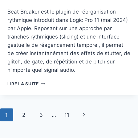
Beat Breaker est le plugin de réorganisation
rythmique introduit dans Logic Pro 11 (mai 2024)
par Apple. Reposant sur une approche par
tranches rythmiques (slicing) et une interface
gestuelle de réagencement temporel, il permet
de créer instantanément des effets de stutter, de
glitch, de gate, de répétition et de pitch sur
n’importe quel signal audio.
BEAT
LIRE LA SUITE
BREAKER
Navigation
Page
1
2
3
…
11
suivante
de